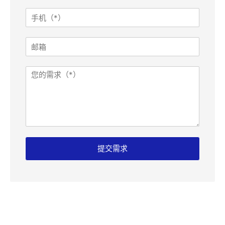
*
姓
手
名
机
I
*
P
邮
:
箱
留
言
需
页
求
面
:
提交需求