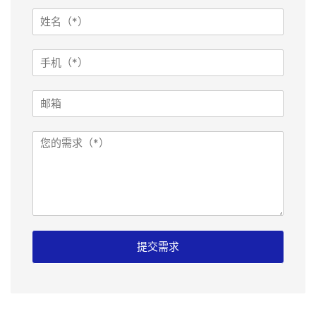
姓
名
*
手
机
*
留
邮
言
箱
页
面
需
:
求
I
P
:
邮
箱
提交需求