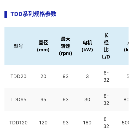
TDD系列规格参数
长
最大
直径
电机
径
产
型号
转速
(mm)
(kW)
比
(kg
(rpm)
L/D
8-
TDD20
20
93
3
5~
32
8-
TDD65
65
93
30
80~
32
8-
TDD120
120
93
160
500
32