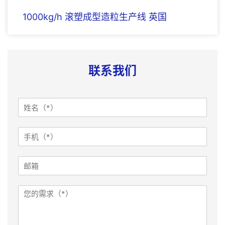
1000kg/h 滚塑成型造粒生产线 英国
联系我们
姓
名
*
手
机
*
邮
箱
需
求