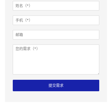
姓
姓
名
名
需
*
求
手
R
机
e
*
f
邮
e
箱
r
e
需
r
求
:
提交需求