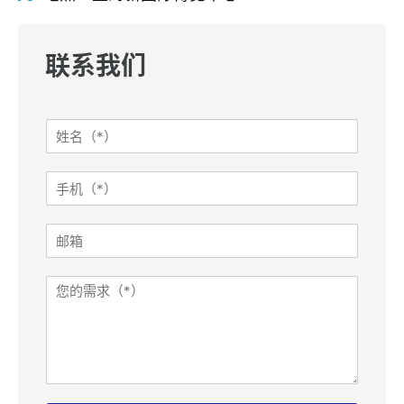
联系我们
姓
名
*
I
手
P
机
:
*
R
邮
e
箱
f
e
需
r
求
e
r
:
邮
箱