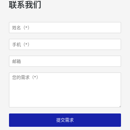
联系我们
姓
名
*
手
手
机
机
I
*
P
邮
:
箱
邮
箱
需
求
提交需求