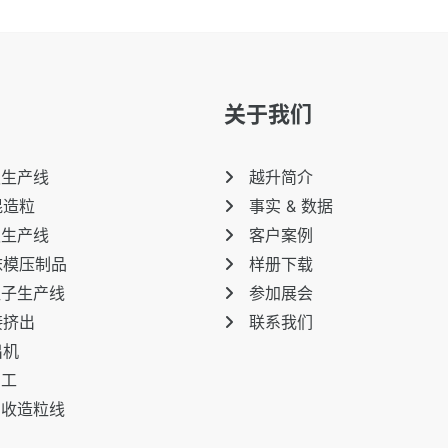
关于我们
板生产线
越升简介
混造粒
事实 & 数据
板生产线
客户案例
沫模压制品
样册下载
粒子生产线
参加展会
接挤出
联系我们
出机
加工
回收造粒线