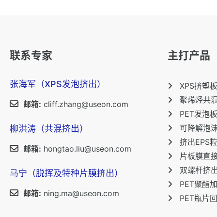
联系专家
主打产品
张海军（XPS发泡挤出）
XPS挤塑
聚烯烃共
邮箱:
cliff.zhang@useon.com
PET发泡
可降解泡
柳洪涛（共混挤出）
挤出EPS
邮箱:
hongtao.liu@useon.com
片板膜直
双螺杆挤
马宁（脱挥及特种片膜挤出）
PET聚酯
邮箱:
ning.ma@useon.com
PET瓶片