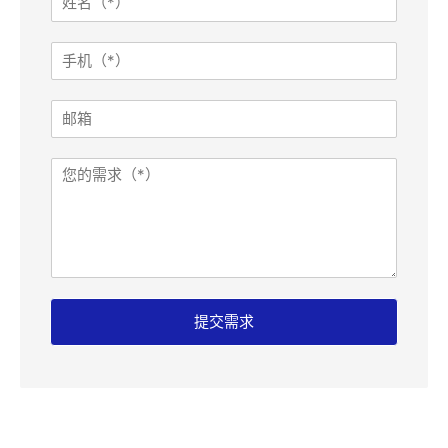
名
*
手
机
*
邮
箱
需
求
需
求
提交需求
邮
箱
姓
名