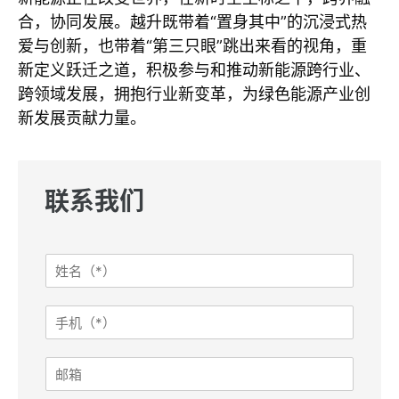
合，协同发展。越升既带着“置身其中”的沉浸式热
爱与创新，也带着“第三只眼”跳出来看的视角，重
新定义跃迁之道，积极参与和推动新能源跨行业、
跨领域发展，拥抱行业新变革，为绿色能源产业创
新发展贡献力量。
联系我们
R
姓
e
名
f
*
e
手
r
机
e
*
r
邮
:
箱
I