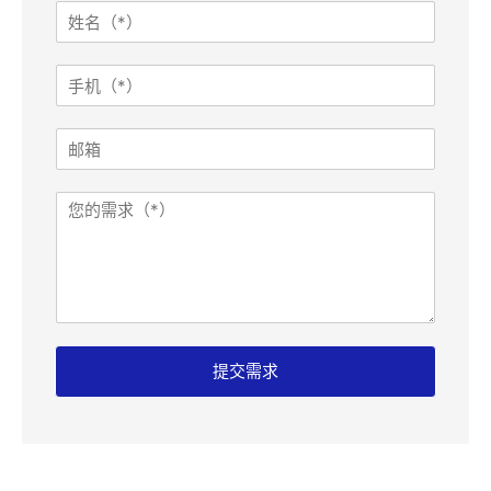
姓
名
*
手
机
*
邮
箱
手
需
机
求
I
P
:
姓
名
提交需求