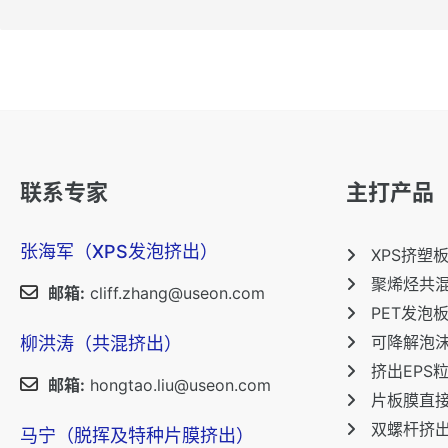
联系专家
主打产品
张海军（XPS发泡挤出）
XPS挤塑
聚烯烃共
邮箱:
cliff.zhang@useon.com
PET发泡
可降解泡
柳洪涛（共混挤出）
挤出EPS
邮箱:
hongtao.liu@useon.com
片板膜直
双螺杆挤
马宁（脱挥及特种片膜挤出）