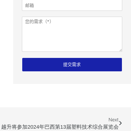
邮
箱
邮
需
箱
求
R
e
f
e
r
e
r
提交需求
:
手
机
Next
越升将参加2024年巴西第13届塑料技术综合展览会