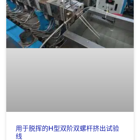
用于脱挥的H型双阶双螺杆挤出试验
线