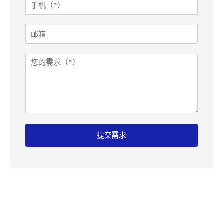
手
机
*
邮
箱
需
求
邮
箱
提交需求
留
言
页
面
:
R
e
f
e